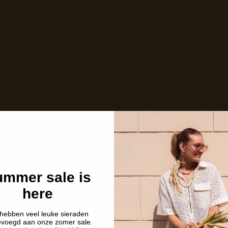
mmer sale is
here
hebben veel leuke sieraden
evoegd aan onze zomer sale.