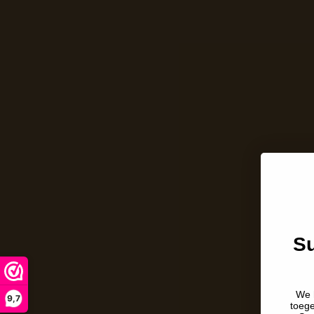
Su
We 
9,7
toeg