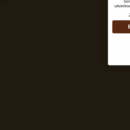
Som
uitverko