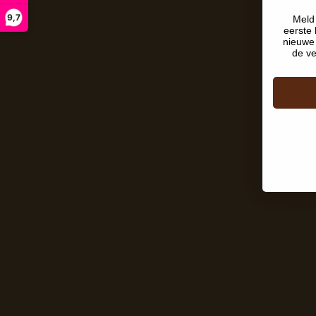
9,7
Meld 
eerste 
nieuwe 
de ve