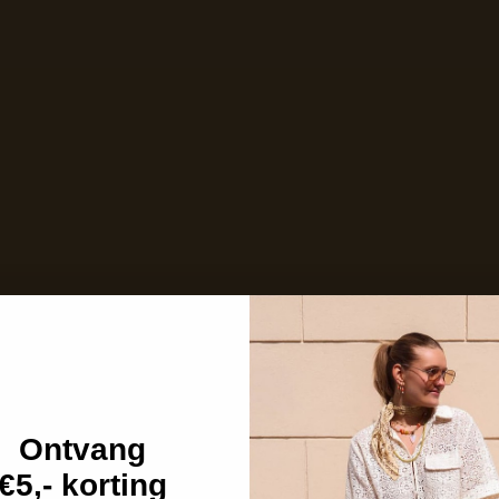
Op voorraad en klaar voor verzending
Care with love
Ins and outs
Description
Shipping details
Ontvang
€5,- korting