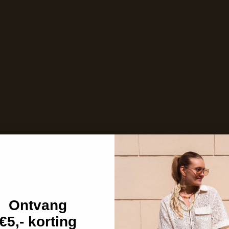
Ontvang
€5,- korting