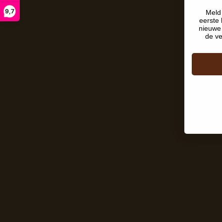
9,7
Meld 
eerste 
nieuwe 
de ve