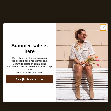
Ontvang bericht zodra dit product weer
op voorraad is
E-
mailadres
Zet mij op de wachtlijst
Niet op voorraad
Care with love
Summer sale is
Ins and outs
here
Description
Shipping details
We hebben veel leuke sieraden
toegevoegd aan onze zomer sale.
Sommige sieraden zijn al bijna
uitverkocht en komen niet meer terug op
voorraad.
Zorg dat je niet misgrijpt!
Bekijk de sale hier
Contact
+31 6 19 11 16 95