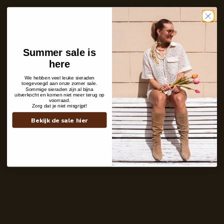
Ins and outs
Description
Shipping details
Summer sale is
here
We hebben veel leuke sieraden
toegevoegd aan onze zomer sale.
Sommige sieraden zijn al bijna
uitverkocht en komen niet meer terug op
voorraad.
Zorg dat je niet misgrijpt!
Bekijk de sale hier
Contact
+31 6 19 11 16 95
webshop@labelkiki.com
Stuur ons een bericht
Follow Us on Instagram
@labelkiki
Service