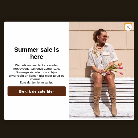
Aantal
In winkelwagen
Op voorraad en klaar voor verzending
Care with love
Ins and outs
Summer sale is
Description
here
Shipping details
We hebben veel leuke sieraden
toegevoegd aan onze zomer sale.
Sommige sieraden zijn al bijna
uitverkocht en komen niet meer terug op
voorraad.
Zorg dat je niet misgrijpt!
Bekijk de sale hier
Contact
+31 6 19 11 16 95
webshop@labelkiki.com
Stuur ons een bericht