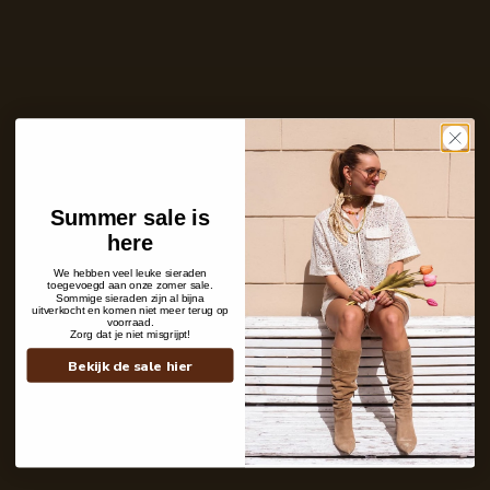
Ontvang bericht zodra dit product weer
op voorraad is
E-
mailadres
Zet mij op de wachtlijst
Niet op voorraad
Summer sale is
Care with love
here
Ins and outs
Description
We hebben veel leuke sieraden
Shipping details
toegevoegd aan onze zomer sale.
Sommige sieraden zijn al bijna
uitverkocht en komen niet meer terug op
voorraad.
Zorg dat je niet misgrijpt!
Bekijk de sale hier
Contact