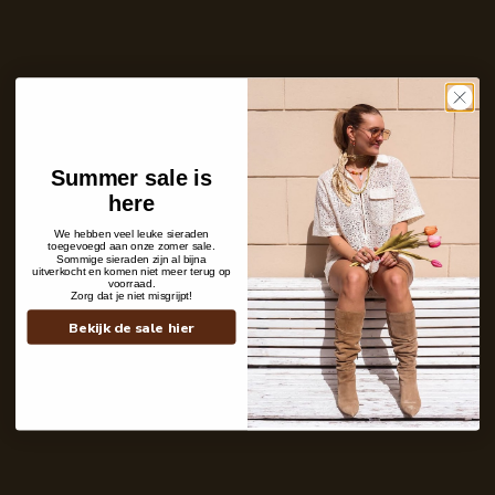
Aantal
In winkelwagen
Op voorraad en klaar voor verzending
Care with love
Ins and outs
Summer sale is
Description
here
Shipping details
We hebben veel leuke sieraden
toegevoegd aan onze zomer sale.
Sommige sieraden zijn al bijna
uitverkocht en komen niet meer terug op
voorraad.
Zorg dat je niet misgrijpt!
Bekijk de sale hier
Contact
+31 6 19 11 16 95
webshop@labelkiki.com
Stuur ons een bericht