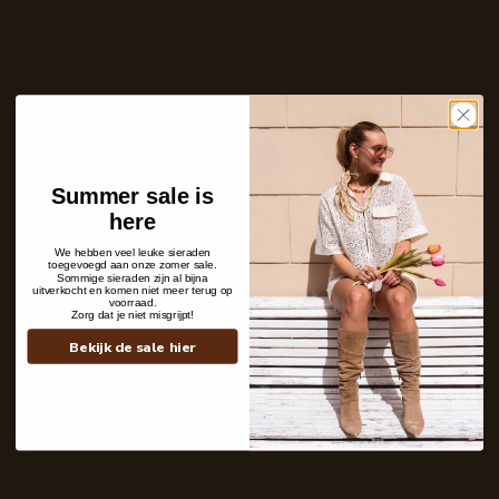
9,7
uit
1352
reviews
Aantal
In winkelwagen
Op voorraad en klaar voor verzending
Care with love
Summer sale is
Ins and outs
Description
here
Shipping details
We hebben veel leuke sieraden
toegevoegd aan onze zomer sale.
Sommige sieraden zijn al bijna
uitverkocht en komen niet meer terug op
voorraad.
Zorg dat je niet misgrijpt!
Bekijk de sale hier
Contact
+31 6 19 11 16 95
webshop@labelkiki.com