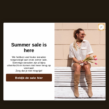
Ontvang bericht zodra dit product weer
op voorraad is
E-
mailadres
Zet mij op de wachtlijst
Niet op voorraad
Care with love
Summer sale is
Ins and outs
here
Description
Shipping details
We hebben veel leuke sieraden
toegevoegd aan onze zomer sale.
Sommige sieraden zijn al bijna
uitverkocht en komen niet meer terug op
voorraad.
Zorg dat je niet misgrijpt!
Bekijk de sale hier
Contact
+31 6 19 11 16 95