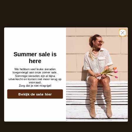
Ontvang bericht zodra dit product weer
op voorraad is
E-
mailadres
Zet mij op de wachtlijst
Niet op voorraad
Care with love
Summer sale is
Ins and outs
here
Description
Shipping details
We hebben veel leuke sieraden
toegevoegd aan onze zomer sale.
Sommige sieraden zijn al bijna
uitverkocht en komen niet meer terug op
voorraad.
Zorg dat je niet misgrijpt!
Bekijk de sale hier
Contact
+31 6 19 11 16 95