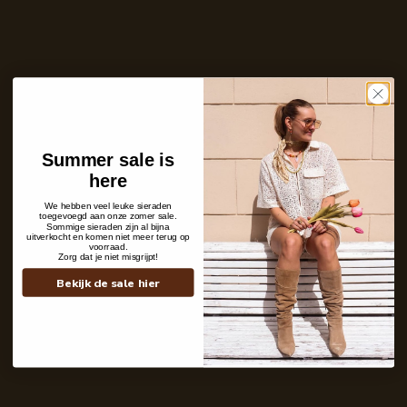
9,7
uit
1352
reviews
Aantal
In winkelwagen
Nog maar 4 stuks op voorraad!
Care with love
Summer sale is
Ins and outs
Description
here
Shipping details
We hebben veel leuke sieraden
toegevoegd aan onze zomer sale.
Sommige sieraden zijn al bijna
uitverkocht en komen niet meer terug op
voorraad.
Zorg dat je niet misgrijpt!
Bekijk de sale hier
Contact
+31 6 19 11 16 95
webshop@labelkiki.com