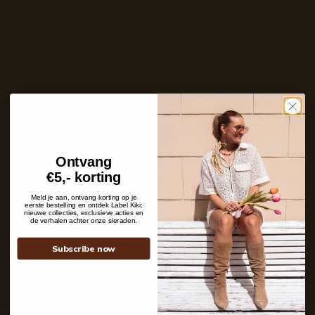
Ins and outs
Description
Shipping details
Contact
Ontvang
€5,- korting
+31 6 19 11 16 95
webshop@labelkiki.com
Meld je aan, ontvang korting op je
eerste bestelling en ontdek Label Kiki:
nieuwe collecties, exclusieve acties en
Stuur ons een bericht
de verhalen achter onze sieraden.
Follow Us on Instagram
Subscribe now
@labelkiki
Service
Klantenservice
Veel gestelde vragen