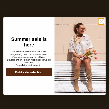
Aantal
In winkelwagen
Op voorraad en klaar voor verzending
Care with love
Ins and outs
Summer sale is
Description
here
Shipping details
We hebben veel leuke sieraden
toegevoegd aan onze zomer sale.
Sommige sieraden zijn al bijna
uitverkocht en komen niet meer terug op
voorraad.
Zorg dat je niet misgrijpt!
Bekijk de sale hier
Contact
+31 6 19 11 16 95
webshop@labelkiki.com
Stuur ons een bericht