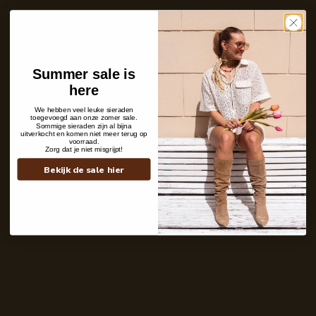
Ins and outs
Shipping details
Summer sale is
here
We hebben veel leuke sieraden
toegevoegd aan onze zomer sale.
Sommige sieraden zijn al bijna
uitverkocht en komen niet meer terug op
voorraad.
Zorg dat je niet misgrijpt!
Bekijk de sale hier
Contact
+31 6 19 11 16 95
webshop@labelkiki.com
Stuur ons een bericht
Follow Us on Instagram
@labelkiki
Service