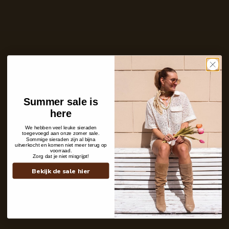
Ontvang bericht zodra dit product weer
op voorraad is
E-
mailadres
Zet mij op de wachtlijst
Niet op voorraad
Summer sale is
Care with love
here
Ins and outs
Description
We hebben veel leuke sieraden
Shipping details
toegevoegd aan onze zomer sale.
Sommige sieraden zijn al bijna
uitverkocht en komen niet meer terug op
voorraad.
Zorg dat je niet misgrijpt!
Bekijk de sale hier
Contact