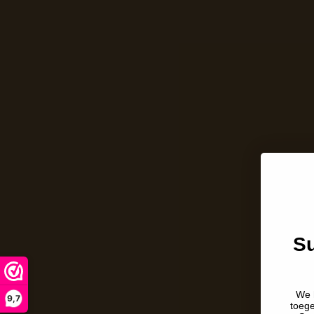
Su
We 
9,7
toeg