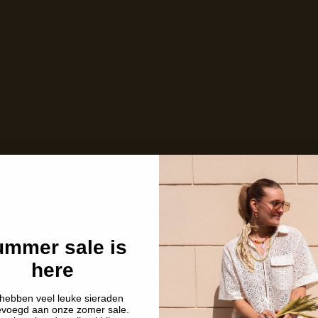
mmer sale is
here
hebben veel leuke sieraden
evoegd aan onze zomer sale.