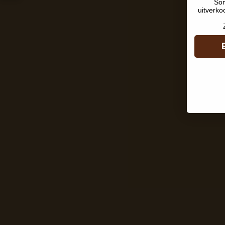
Som
uitverko