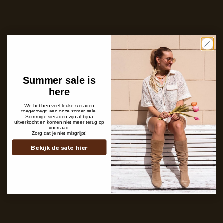
Aantal
In winkelwagen
Op voorraad en klaar voor verzending
Care with love
Ins and outs
Summer sale is
Description
here
Shipping details
We hebben veel leuke sieraden
toegevoegd aan onze zomer sale.
Sommige sieraden zijn al bijna
uitverkocht en komen niet meer terug op
voorraad.
Zorg dat je niet misgrijpt!
Bekijk de sale hier
Contact
+31 6 19 11 16 95
webshop@labelkiki.com
Stuur ons een bericht