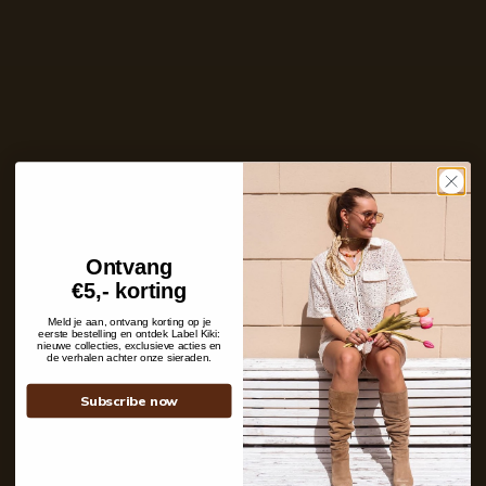
Ins and outs
Description
Shipping details
Ontvang
Contact
€5,- korting
+31 6 19 11 16 95
Meld je aan, ontvang korting op je
eerste bestelling en ontdek Label Kiki:
webshop@labelkiki.com
nieuwe collecties, exclusieve acties en
de verhalen achter onze sieraden.
Stuur ons een bericht
Follow Us on Instagram
Subscribe now
@labelkiki
Service