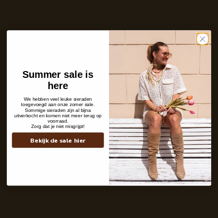
Aantal
In winkelwagen
Op voorraad en klaar voor verzending
Ins and outs
Description
Summer sale is
Shipping details
here
We hebben veel leuke sieraden
toegevoegd aan onze zomer sale.
Sommige sieraden zijn al bijna
uitverkocht en komen niet meer terug op
voorraad.
Zorg dat je niet misgrijpt!
Bekijk de sale hier
Contact
+31 6 19 11 16 95
webshop@labelkiki.com
Stuur ons een bericht