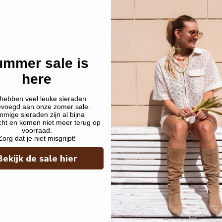
Niet op voorraad
Care with love
Ins and outs
Description
Shipping details
mmer sale is
here
hebben veel leuke sieraden
evoegd aan onze zomer sale.
mige sieraden zijn al bijna
cht en komen niet meer terug op
voorraad.
Zorg dat je niet misgrijpt!
Bekijk de sale hier