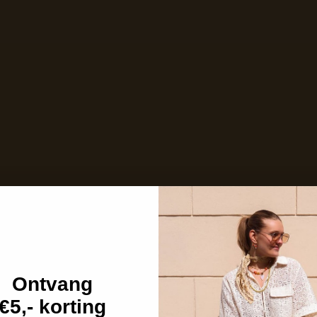
Ontvang
€5,- korting