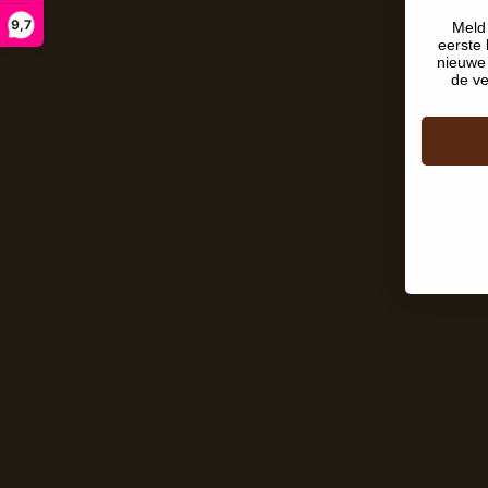
9,7
Meld 
eerste 
nieuwe 
de ve