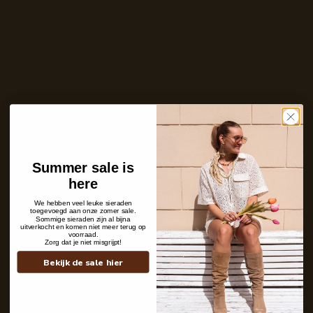
Uitverkocht
Ontvang bericht zodra dit product weer
op voorraad is
E-
mailadres
Zet mij op de wachtlijst
Summer sale is
here
Niet op voorraad
Care with love
We hebben veel leuke sieraden
toegevoegd aan onze zomer sale.
Ins and outs
Sommige sieraden zijn al bijna
Description
uitverkocht en komen niet meer terug op
voorraad.
Shipping details
Zorg dat je niet misgrijpt!
Bekijk de sale hier