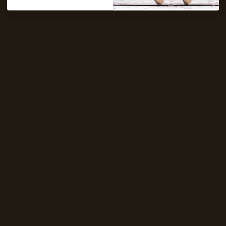
Contact
+31 6 19 11 16 95
webshop@labelkiki.com
Stuur ons een bericht
Follow Us on Instagram
@labelkiki
Service
Klantenservice
Veel gestelde vragen
Ringmaat berekenen
Verzorging, tips en tricks
Reparatie sieraad
Betaalmethodes
Verzending en retourneren
Garantie & klachten
Bestelling herroepen
About us
Over ons
Verkooppunten
Retailer worden?