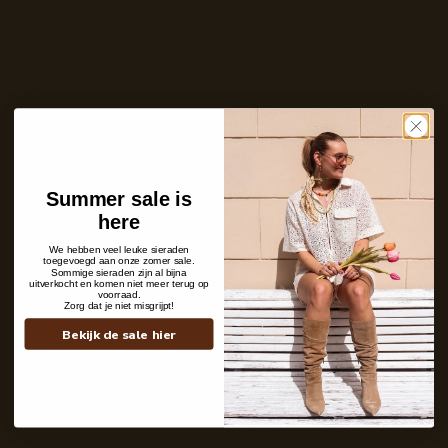
Ontvang bericht zodra dit product weer
op voorraad is
E-
mailadres
Zet mij op de wachtlijst
Niet op voorraad
Summer sale is
Care with love
here
Ins and outs
Description
We hebben veel leuke sieraden
Shipping details
toegevoegd aan onze zomer sale.
Sommige sieraden zijn al bijna
uitverkocht en komen niet meer terug op
voorraad.
Zorg dat je niet misgrijpt!
Bekijk de sale hier
Contact