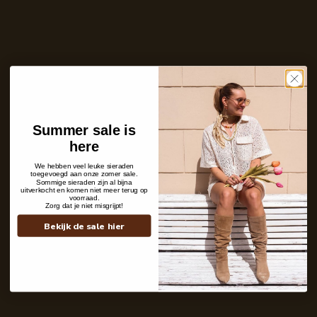
Ontvang bericht zodra dit product weer
op voorraad is
E-
mailadres
Zet mij op de wachtlijst
Niet op voorraad
Care with love
Summer sale is
Ins and outs
here
Description
Shipping details
We hebben veel leuke sieraden
toegevoegd aan onze zomer sale.
Sommige sieraden zijn al bijna
uitverkocht en komen niet meer terug op
voorraad.
Zorg dat je niet misgrijpt!
Bekijk de sale hier
Contact
+31 6 19 11 16 95