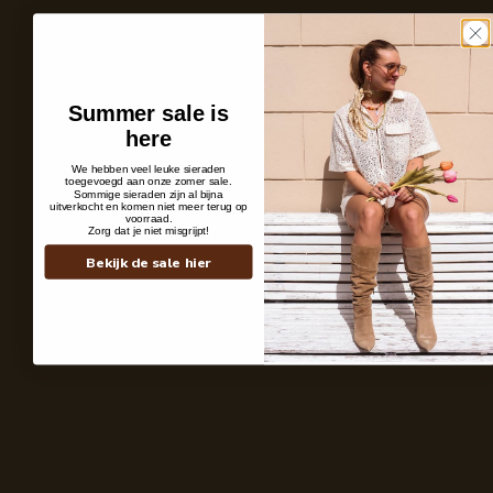
Summer sale is
here
We hebben veel leuke sieraden
toegevoegd aan onze zomer sale.
Sommige sieraden zijn al bijna
uitverkocht en komen niet meer terug op
voorraad.
Zorg dat je niet misgrijpt!
Personal Pieces
It All Starts Wi
Bekijk de sale hier
Wij geloven dat een sieraad méér is dan een accessoire, het laat zien wie je
Daarom ontwerpen 
bent. Subtiel of uitgesproken, maar altijd persoonlijk.
schets tot het laa
kleuren en materia
Shop the look