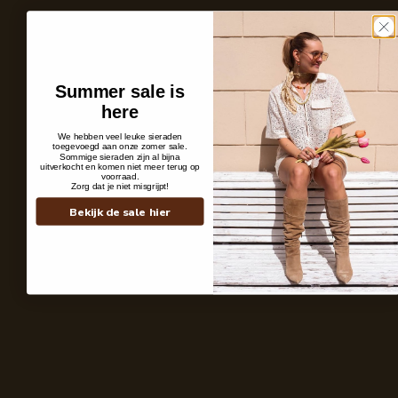
Summer sale is
here
We hebben veel leuke sieraden
toegevoegd aan onze zomer sale.
Sommige sieraden zijn al bijna
uitverkocht en komen niet meer terug op
voorraad.
Zorg dat je niet misgrijpt!
Personal Pieces
It All Starts Wi
Bekijk de sale hier
Wij geloven dat een sieraad méér is dan een accessoire, het laat zien wie je
Daarom ontwerpen 
bent. Subtiel of uitgesproken, maar altijd persoonlijk.
schets tot het laa
kleuren en materia
Shop the look