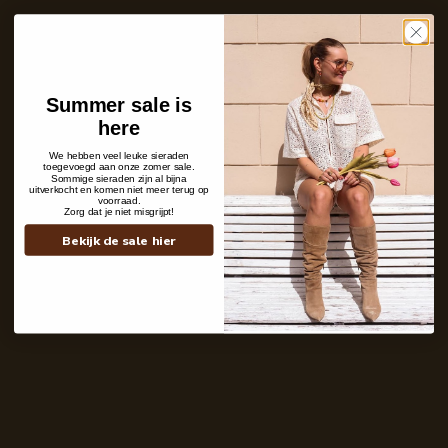
Care with love
Ins and outs
Description
Shipping details
Summer sale is
here
We hebben veel leuke sieraden
toegevoegd aan onze zomer sale.
Sommige sieraden zijn al bijna
uitverkocht en komen niet meer terug op
voorraad.
Zorg dat je niet misgrijpt!
Bekijk de sale hier
Contact
+31 6 19 11 16 95
webshop@labelkiki.com
Stuur ons een bericht
Follow Us on Instagram
@labelkiki
Service