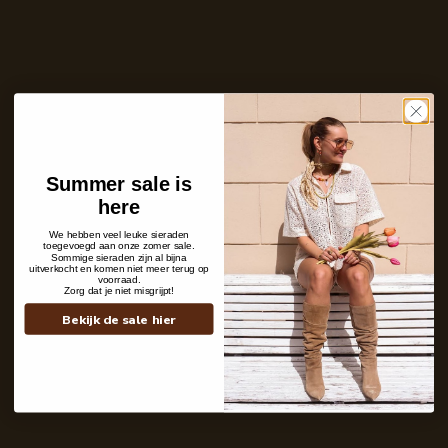
Ontvang bericht zodra dit product weer
op voorraad is
E-
mailadres
Zet mij op de wachtlijst
Niet op voorraad
Care with love
Summer sale is
Ins and outs
here
Description
Shipping details
We hebben veel leuke sieraden
toegevoegd aan onze zomer sale.
Sommige sieraden zijn al bijna
uitverkocht en komen niet meer terug op
voorraad.
Zorg dat je niet misgrijpt!
Bekijk de sale hier
Contact
+31 6 19 11 16 95