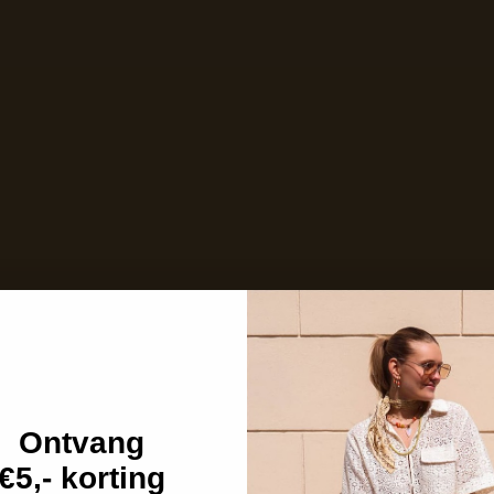
Niet op voorraad
Care with love
Ins and outs
Description
Shipping details
Ontvang
€5,- korting