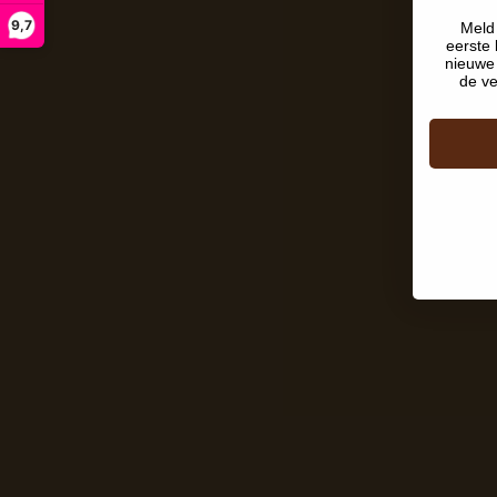
9,7
Meld 
eerste 
nieuwe 
de ve