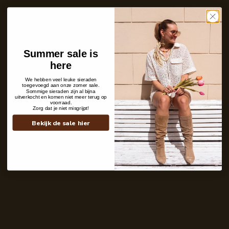
Care with love
Ins and outs
Description
Shipping details
Summer sale is
here
We hebben veel leuke sieraden
toegevoegd aan onze zomer sale.
Sommige sieraden zijn al bijna
uitverkocht en komen niet meer terug op
voorraad.
Zorg dat je niet misgrijpt!
Bekijk de sale hier
Contact
+31 6 19 11 16 95
webshop@labelkiki.com
Stuur ons een bericht
Follow Us on Instagram
@labelkiki
Service