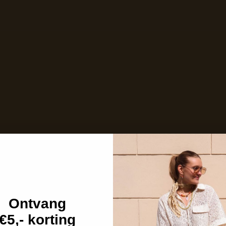
Niet op voorraad
Care with love
Ins and outs
Description
Shipping details
Ontvang
€5,- korting