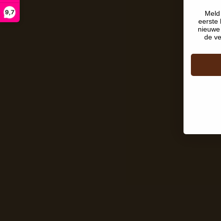
9,7
Meld 
eerste 
nieuwe 
de ve