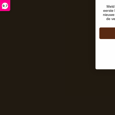
9,7
Meld 
eerste 
nieuwe 
de ve