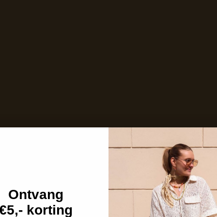
Nog maar 4 stuks op voorraad!
Care with love
Ins and outs
Description
Shipping details
Ontvang
€5,- korting