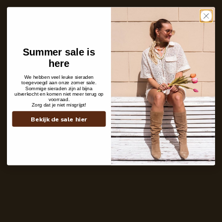
Ins and outs
Description
Shipping details
Summer sale is
here
We hebben veel leuke sieraden
toegevoegd aan onze zomer sale.
Sommige sieraden zijn al bijna
uitverkocht en komen niet meer terug op
voorraad.
Zorg dat je niet misgrijpt!
Bekijk de sale hier
Contact
+31 6 19 11 16 95
webshop@labelkiki.com
Stuur ons een bericht
Follow Us on Instagram
@labelkiki
Service