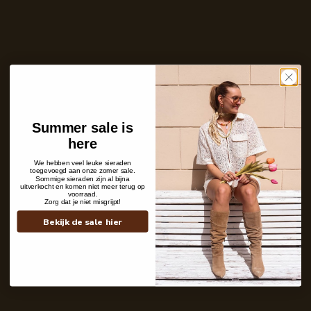
Ontvang bericht zodra dit product weer
op voorraad is
E-
mailadres
Zet mij op de wachtlijst
Niet op voorraad
Care with love
Summer sale is
Ins and outs
here
Description
Shipping details
We hebben veel leuke sieraden
toegevoegd aan onze zomer sale.
Sommige sieraden zijn al bijna
uitverkocht en komen niet meer terug op
voorraad.
Zorg dat je niet misgrijpt!
Bekijk de sale hier
Contact
+31 6 19 11 16 95