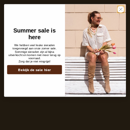
Ins and outs
Description
Shipping details
Summer sale is
here
We hebben veel leuke sieraden
toegevoegd aan onze zomer sale.
Sommige sieraden zijn al bijna
uitverkocht en komen niet meer terug op
voorraad.
Zorg dat je niet misgrijpt!
Bekijk de sale hier
Contact
+31 6 19 11 16 95
webshop@labelkiki.com
Stuur ons een bericht
Follow Us on Instagram
@labelkiki
Service