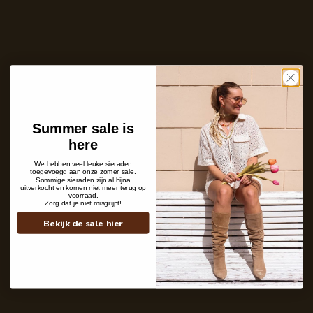
Ontvang bericht zodra dit product weer
op voorraad is
E-
mailadres
Zet mij op de wachtlijst
Niet op voorraad
Care with love
Summer sale is
Ins and outs
here
Description
Shipping details
We hebben veel leuke sieraden
toegevoegd aan onze zomer sale.
Sommige sieraden zijn al bijna
uitverkocht en komen niet meer terug op
voorraad.
Zorg dat je niet misgrijpt!
Bekijk de sale hier
Contact
+31 6 19 11 16 95