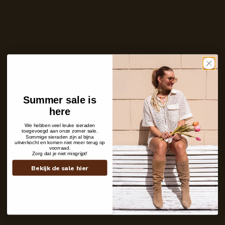
Ontvang bericht zodra dit product weer
op voorraad is
E-
mailadres
Zet mij op de wachtlijst
Niet op voorraad
Summer sale is
Care with love
here
Ins and outs
Description
We hebben veel leuke sieraden
Shipping details
toegevoegd aan onze zomer sale.
Sommige sieraden zijn al bijna
uitverkocht en komen niet meer terug op
voorraad.
Zorg dat je niet misgrijpt!
Bekijk de sale hier
Contact