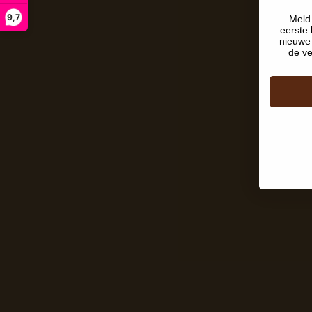
9,7
Meld 
eerste 
nieuwe 
de ve