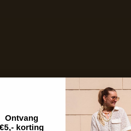
Ontvang
€5,- korting