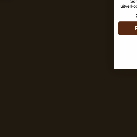
Som
uitverko