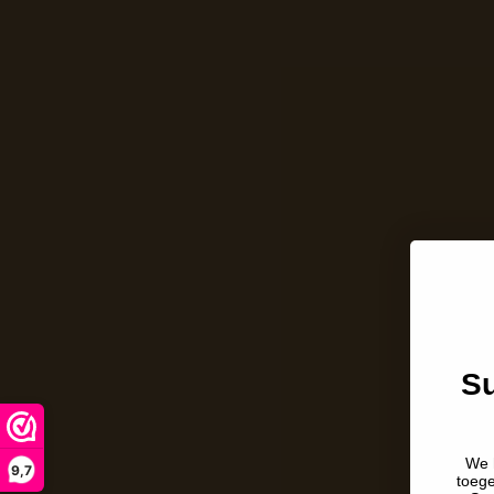
Su
We 
9,7
toeg