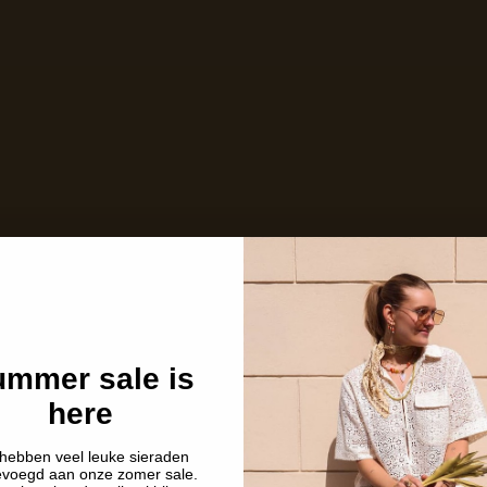
mmer sale is
here
hebben veel leuke sieraden
evoegd aan onze zomer sale.