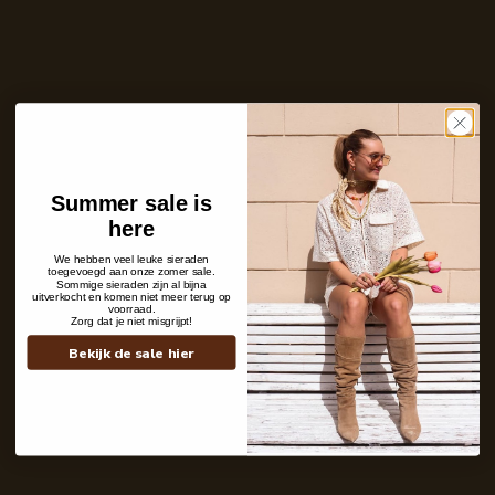
Ontvang bericht zodra dit product weer
op voorraad is
E-
mailadres
Zet mij op de wachtlijst
Niet op voorraad
Care with love
Summer sale is
Ins and outs
here
Description
Shipping details
We hebben veel leuke sieraden
toegevoegd aan onze zomer sale.
Sommige sieraden zijn al bijna
uitverkocht en komen niet meer terug op
voorraad.
Zorg dat je niet misgrijpt!
Bekijk de sale hier
Contact
+31 6 19 11 16 95