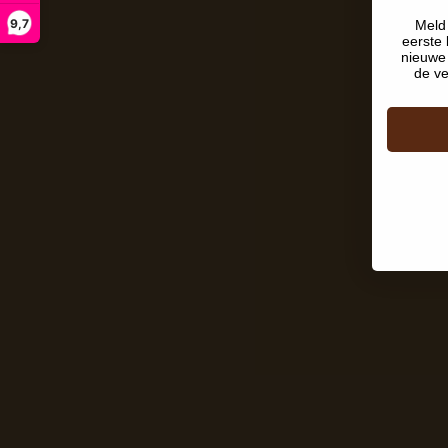
9,7
Meld 
eerste 
nieuwe 
de ve