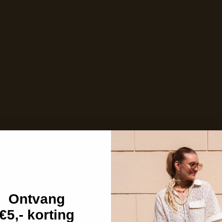
Op voorraad en klaar voor verzending
Care with love
Ins and outs
Description
Shipping details
Ontvang
€5,- korting