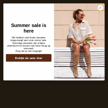
Care with love
Ins and outs
Description
Shipping details
Summer sale is
here
We hebben veel leuke sieraden
toegevoegd aan onze zomer sale.
Sommige sieraden zijn al bijna
uitverkocht en komen niet meer terug op
voorraad.
Zorg dat je niet misgrijpt!
Bekijk de sale hier
Contact
+31 6 19 11 16 95
webshop@labelkiki.com
Stuur ons een bericht
Follow Us on Instagram
@labelkiki
Service