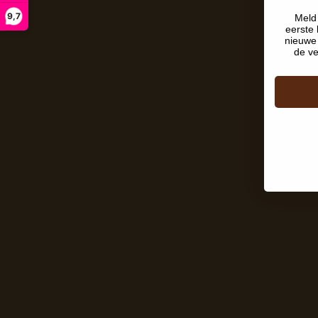
9,7
Meld 
eerste 
nieuwe 
de ve