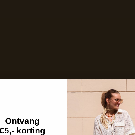
Niet op voorraad
Care with love
Ins and outs
Description
Shipping details
Ontvang
€5,- korting