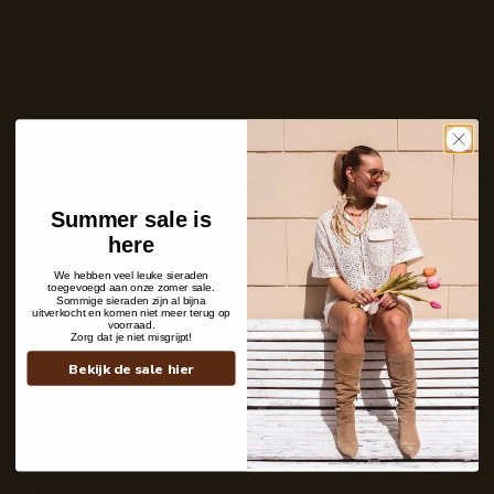
Ontvang bericht zodra dit product weer
op voorraad is
E-
mailadres
Zet mij op de wachtlijst
Niet op voorraad
Summer sale is
Care with love
here
Ins and outs
Description
We hebben veel leuke sieraden
Shipping details
toegevoegd aan onze zomer sale.
Sommige sieraden zijn al bijna
uitverkocht en komen niet meer terug op
voorraad.
Zorg dat je niet misgrijpt!
Bekijk de sale hier
Contact