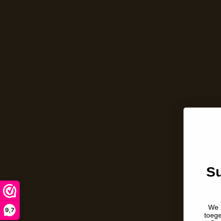
Su
We 
9,7
toeg