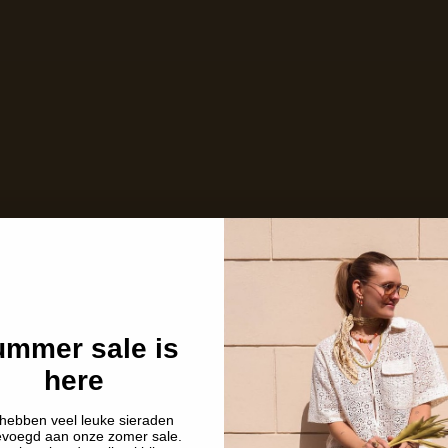
Niet op voorraad
Description
Shipping details
mmer sale is
here
hebben veel leuke sieraden
evoegd aan onze zomer sale.