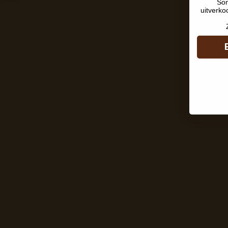
Som
uitverko