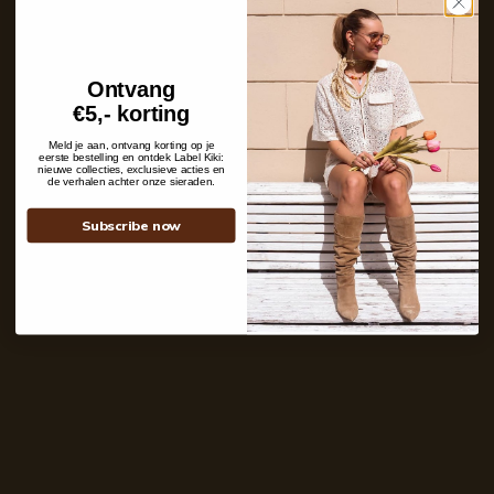
cuff gold
Aanbiedingsprijs
Normale
€ 7,47
€ 14,95
prijs
Ontvang
€5,- korting
Meld je aan, ontvang korting op je
eerste bestelling en ontdek Label Kiki:
nieuwe collecties, exclusieve acties en
de verhalen achter onze sieraden.
Single twisted shiny ear
-
70%
cuff silver
Subscribe now
Aanbiedingsprijs
Normale
€ 4,48
€ 14,95
prijs