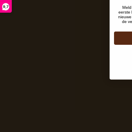
9,7
Meld 
eerste 
nieuwe 
de ve