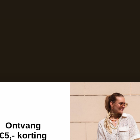
Ontvang
€5,- korting