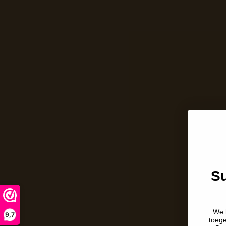
Su
We 
9,7
toeg