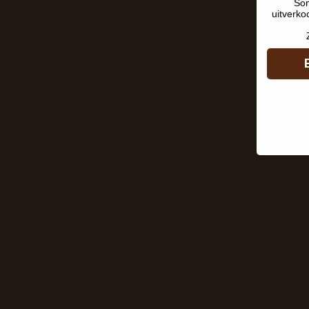
Som
uitverko