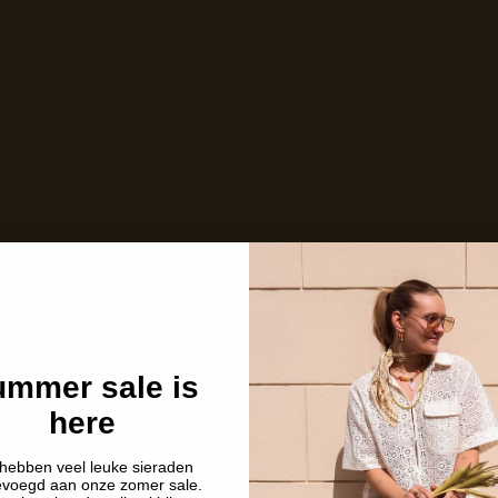
Niet op voorraad
Description
Shipping details
mmer sale is
here
hebben veel leuke sieraden
evoegd aan onze zomer sale.