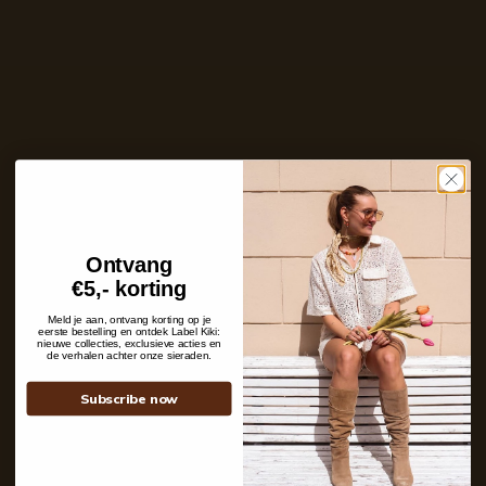
Ins and outs
Description
Shipping details
Ontvang
Contact
€5,- korting
+31 6 19 11 16 95
Meld je aan, ontvang korting op je
webshop@labelkiki.com
eerste bestelling en ontdek Label Kiki:
nieuwe collecties, exclusieve acties en
de verhalen achter onze sieraden.
Stuur ons een bericht
Follow Us on Instagram
Subscribe now
@labelkiki
Service